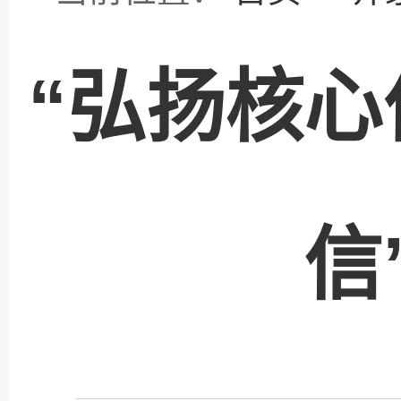
“弘扬核
文
信